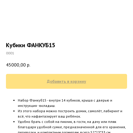
Кубики ФАНКУБ15
0001
45000,00
р.
Добавить в корзину
Набор Фанкуб15 - внутри 14 кубиков, крыша с дверью и
инструкция - вкладыш.
Из этого набора можно построить домик, самолёт, лабиринт и
всё, что нафантазирует ваш ребёнок.
Удобно брать с собой на пикник, в гости, на дачу или пляж
благодаря удобной сумке, предназначенной для его хранения,
перевозки, и компактным размерам, всего 52*23*33 см.